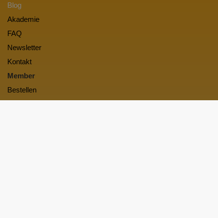
Blog
Akademie
FAQ
Newsletter
Kontakt
Member
Bestellen
Login
Vertriebspartner werden
Rechtliches
Lizenzbestimmungen
Haftungsausschluß
Cookieeinstellungen
Datenschutzerklärung
Impressum