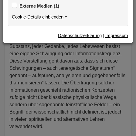
Externe Medien (1)
Darstellung.
Cookie-Details einblenden
1. Alles ist Schwingung oder Information
Datenschutzerklärung
|
Impressum
Ein zentrales Prinzip der Radionik lautet: Jede
Substanz, jeder Gedanke, jedes Lebewesen besitzt
eine eigene Schwingung oder Informationsfrequenz.
Diese Vorstellung geht davon aus, dass sich diese
Schwingungen – auch „energetische Signaturen“
genannt – aufspüren, analysieren und gegebenenfalls
„harmonisieren“ lassen. Die Übertragung solcher
Informationen geschieht radionischen Konzepten
zufolge nicht über klassische physikalische Wege,
sondern über sogenannte feinstoffliche Felder – ein
Begriff, der wissenschaftlich nicht definiert ist, jedoch
in vielen spirituellen und alternativen Lehren
verwendet wird.