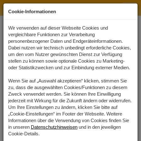
MeineRadionik
Navig
Cookie-Informationen
ein-/
Wir verwenden auf dieser Webseite Cookies und
Startseite
Blog
Details
vergleichbare Funktionen zur Verarbeitung
personenbezogener Daten und Endgeräteinformationen.
Dabei nutzen wir technisch unbedingt erforderliche Cookies,
07.07.2026 - 07:00
um den vom Nutzer gewünschten Dienst zur Verfügung
stellen zu können sowie optionale Cookies zu Marketing-
oder Statistikzwecken und zur Einbindung externer Medien.
Die Grundannahmen der Radionik
Wenn Sie auf „Auswahl akzeptieren“ klicken, stimmen Sie
Ein Überblick
zu, dass die ausgewählten Cookies/Funktionen zu diesem
Zweck verwendet werden. Sie können Ihre Einwilligung
jederzeit mit Wirkung für die Zukunft ändern oder widerrufen.
Um Ihre Einstellungen zu ändern, klicken Sie bitte auf
„Cookie-Einstellungen“ im Footer der Webseite. Weitere
Informationen über die Verwendung von Cookies finden Sie
in unseren
Datenschutzhinweisen
und in den jeweiligen
Cookie-Details.