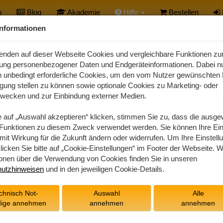
n
Blog
Akademie
Hilfe
Bestellen
Informationen
enden auf dieser Webseite Cookies und vergleichbare Funktionen zu
tung personenbezogener Daten und Endgeräteinformationen. Dabei nu
h unbedingt erforderliche Cookies, um den vom Nutzer gewünschten 
ügung stellen zu können sowie optionale Cookies zu Marketing- oder
kzwecken und zur Einbindung externer Medien.
Lizenzbedingungen von Andreas Kohnle
 auf „Auswahl akzeptieren“ klicken, stimmen Sie zu, dass die ausge
Funktionen zu diesem Zweck verwendet werden. Sie können Ihre Ein
Softwareentwicklung und Vertrieb
 mit Wirkung für die Zukunft ändern oder widerrufen. Um Ihre Einstell
licken Sie bitte auf „Cookie-Einstellungen“ im Footer der Webseite. W
r die Nutzung des SaaS-Dienstes „Meine-Radio
ionen über die Verwendung von Cookies finden Sie in unseren
(im Folgenden als „Andreas Kohnle“ bezeichnet.)
utzhinweisen
und in den jeweiligen Cookie-Details.
chnisch Not-
Auswahl
Alle
ige annehmen
annehmen
annehmen
eigenen Vertrag über den Erwerb eines zeitlich befristeten Nutz