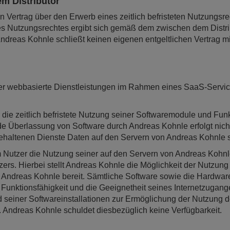
em Distributor
n Vertrag über den Erwerb eines zeitlich befristeten Nutzungsr
s Nutzungsrechtes ergibt sich gemäß dem zwischen dem Distr
dreas Kohnle schließt keinen eigenen entgeltlichen Vertrag mi
tzer webbasierte Dienstleistungen im Rahmen eines SaaS-Servi
ie zeitlich befristete Nutzung seiner Softwaremodule und Funkti
e Überlassung von Software durch Andreas Kohnle erfolgt nic
ehaltenen Dienste Daten auf den Servern von Andreas Kohnle 
 Nutzer die Nutzung seiner auf den Servern von Andreas Kohnle 
tzers. Hierbei stellt Andreas Kohnle die Möglichkeit der Nutzu
 Andreas Kohnle bereit. Sämtliche Software sowie die Hardware
e Funktionsfähigkeit und die Geeignetheit seines Internetzugan
einer Softwareinstallationen zur Ermöglichung der Nutzung d
. Andreas Kohnle schuldet diesbezüglich keine Verfügbarkeit.