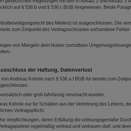
 den gesetzlichen Regelungen mit den in Absatz 2 und Absatz 
cklich auf § 536 b und § 536 c BGB hingewiesen. Beide Paragr
lbstbeseitigungsrecht des Mieters) ist ausgeschlossen. Die v
ereits zum Zeitpunkt des Vertragsschlusses vorhandene Fehler 
Vorliegen von Mängeln dem Nutzer zumutbare Umgehungslösunge
efern.
usschluss der Haftung, Datenverlust
von Andreas Kohnle nach § 536 a I BGB für bereits zum Zeitp
usgeschlossen.
vorsätzlich oder grob fahrlässig verursacht wurden.
ndreas Kohnle nur für Schäden aus der Verletzung des Lebens, d
ichen Vertragspflicht.
lche Verpflichtungen, deren Erfüllung die ordnungsgemäße Durc
ertragspartner regelmäßig vertraut und vertrauen darf, und der